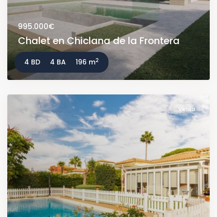
995.000€
Chalet en Chiclana de la Frontera
2
4 BD
4 BA
196 m
Venta