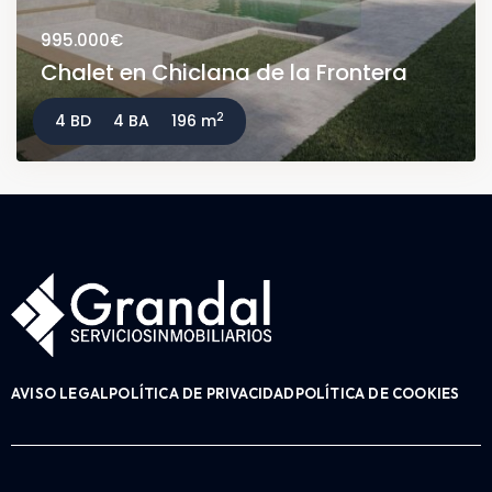
995.000€
Chalet en Chiclana de la Frontera
2
4 BD
4 BA
196 m
AVISO LEGAL
POLÍTICA DE PRIVACIDAD
POLÍTICA DE COOKIES