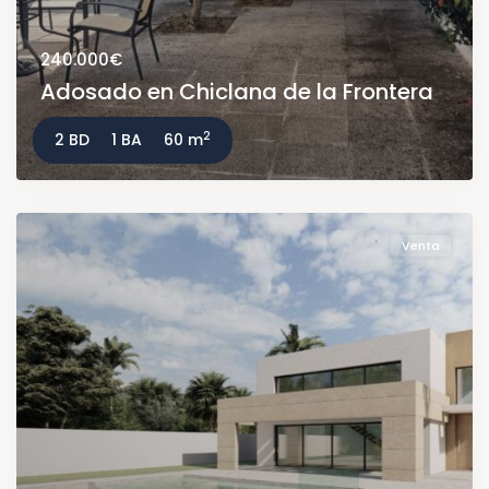
240.000€
Adosado en Chiclana de la Frontera
2
2 BD
1 BA
60 m
Venta