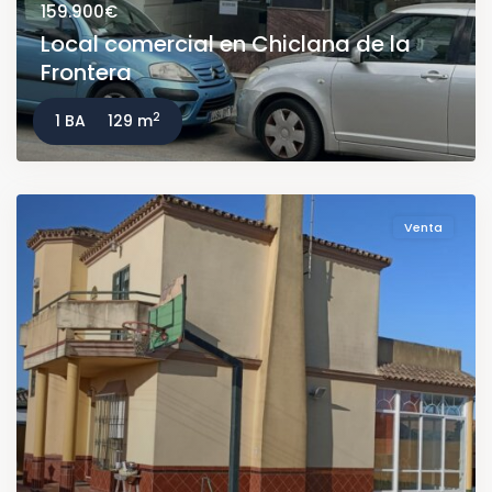
159.900€
Local comercial en Chiclana de la
Frontera
2
1 BA
129 m
Venta