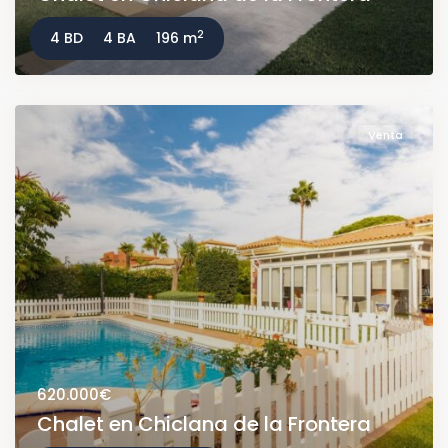
2
4 BD
4 BA
196 m
Venta
620.000€
Chalet en Chiclana de la Frontera