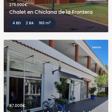
275.000€
Chalet en Chiclana de la Frontera
2
4 BD
2 BA
160 m
Venta
87.000€