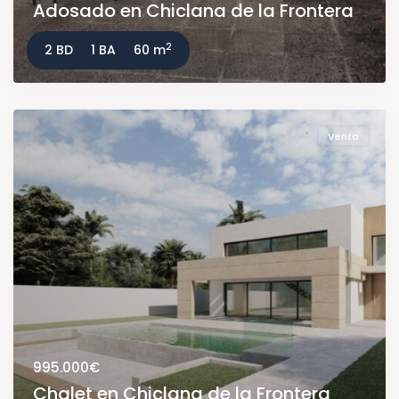
Adosado en Chiclana de la Frontera
2
2 BD
1 BA
60 m
Venta
995.000€
Chalet en Chiclana de la Frontera